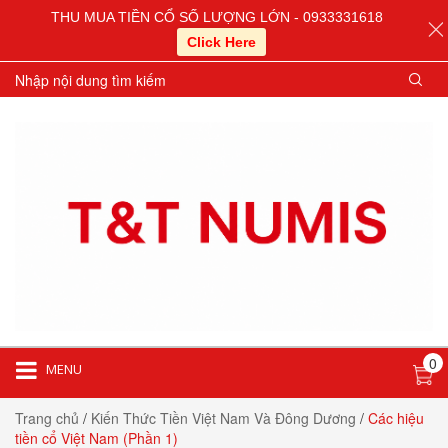
THU MUA TIỀN CỔ SỐ LƯỢNG LỚN - 0933331618
Click Here
0
MENU
Trang chủ
/
Kiến Thức Tiền Việt Nam Và Đông Dương
/
Các hiệu
tiền cổ Việt Nam (Phần 1)