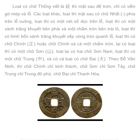
Loạt có chữ Thống viết là 綂 thì mặt sau để trơn, chỉ có viền
gờ mép và lỗ. Các loạt khác, loạt thì mặt sau có chữ Nhất (-) phía
trên lỗ vuông, loạt thì có một nét sổ dọc trên lỗ, loạt thì có một
vành trăng khuyết bên phải và một chấm tròn bên trái lô, loạt thì
có hình bốn vành trăng khuyết xếp vòng tròn quanh lỗ, loạt thì có
chữ Chính (正) hoặc chữ Chính và cả một chấm tròn, lại có loạt
thì có một chữ Sơn (山), loạt lại có hai chữ Sơn Nam, loạt thì có
một chữ Trung (中), và có cả loạt có chữ Đại (大). Theo Đỗ Văn
Ninh, thì chữ Chính chỉ kinh thành, chữ Sơn chỉ Sơn Tây, chữ
Trung chỉ Trung đô phủ, chữ Đại chỉ Thanh Hóa.