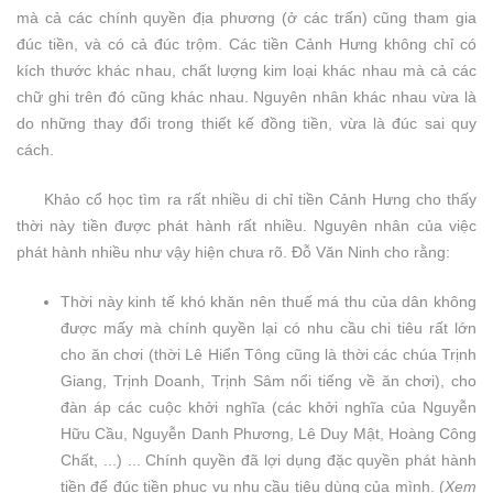
mà cả các chính quyền địa phương (ở các trấn) cũng tham gia
đúc tiền, và có cả đúc trộm. Các tiền Cảnh Hưng không chỉ có
kích thước khác nhau, chất lượng kim loại khác nhau mà cả các
chữ ghi trên đó cũng khác nhau. Nguyên nhân khác nhau vừa là
do những thay đổi trong thiết kế đồng tiền, vừa là đúc sai quy
cách.
Khảo cổ học tìm ra rất nhiều di chỉ tiền Cảnh Hưng cho thấy
thời này tiền được phát hành rất nhiều. Nguyên nhân của việc
phát hành nhiều như vậy hiện chưa rõ. Đỗ Văn Ninh cho rằng:
Thời này kinh tế khó khăn nên thuế má thu của dân không
được mấy mà chính quyền lại có nhu cầu chi tiêu rất lớn
cho ăn chơi (thời Lê Hiển Tông cũng là thời các chúa Trịnh
Giang, Trịnh Doanh, Trịnh Sâm nổi tiếng về ăn chơi), cho
đàn áp các cuộc khởi nghĩa (các khởi nghĩa của Nguyễn
Hữu Cầu, Nguyễn Danh Phương, Lê Duy Mật, Hoàng Công
Chất, ...) ... Chính quyền đã lợi dụng đặc quyền phát hành
tiền để đúc tiền phục vụ nhu cầu tiêu dùng của mình. (
Xem