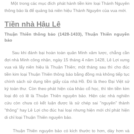
Một trong các mục đích phát hành tiền kim loại Thánh Nguyên
thông bảo là để quảng bá niên hiệu Thánh Nguyên của vua mới.
Tiền nhà Hậu Lê
Thuận Thiên thông bảo (1428-1433), Thuận Thiên nguyên
bảo
Sau khi đánh bại hoàn toàn quân Minh xâm lược, chẳng cần
đợi nhà Minh công nhận, ngày 15 tháng 4 năm 1428, Lê Lợi xưng
vua và lấy niên hiệu là Thuận Thiên; một tháng sau thì cho đúc
tiền kim loại Thuận Thiên thông bảo bằng đồng mà không tiếp tục
chính sách sử dụng tiền giấy của nhà Hồ. Đó là theo Đại Việt sử
ký toàn thư. Còn theo phát hiện của khảo cổ học, thì tên tiền kim
loại đó có lẽ là Thuận Thiên nguyên bảo. Hiện các nhà nghiên
cứu còn chưa có kết luận được là sử chép sai "nguyên" thành
"thông" hay Lê Lợi cho đúc hai loại nhưng hiện mới chỉ phát hiện
di chỉ loại Thuận Thiên nguyên bảo.
Thuận Thiên nguyên bảo có kích thước to hơn, dày hơn và