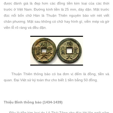
được đánh giá là đẹp hơn các đồng tiền kim loại của các thời
trước ở Việt Nam. Đường kính tiền là 25 mm, dày dặn. Mặt trước
đúc nổi bốn chữ Hán là Thuận Thiên nguyên bảo với nét viết
chân phương. Mặt sau không có chữ hay hình gì, viền mép và gờ
viền lỗ rõ ràng và đều đặn.
Thuận Thiên thông bảo có ba đơn vị đếm là đồng, tiền và
quan. Đại Việt sử ký toàn thư cho biết 1 tiền bằng 50 đồng.
Thiệu Bình thông bảo (1434-1439)
Đây là tiền kim loại do Lê Thái Tông cho đúc khi lên ngôi năm