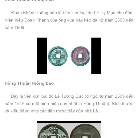
Đoan Khánh thông bảo là tiền kim loại do Lê Uy Mục cho đúc.
Niên hiệu Đoan Khánh của ông vua này kéo dài từ năm 1505 đến
năm 1509.
Hồng Thuận thông bảo
Đây là tiền kim loại do Lê Tương Dực (ở ngôi từ năm 1509 đến
năm 1516 có một niên hiệu duy nhất là Hồng Thuận). Kích thước
và kiểu dáng như các tiền trước đây của nhà Lê.