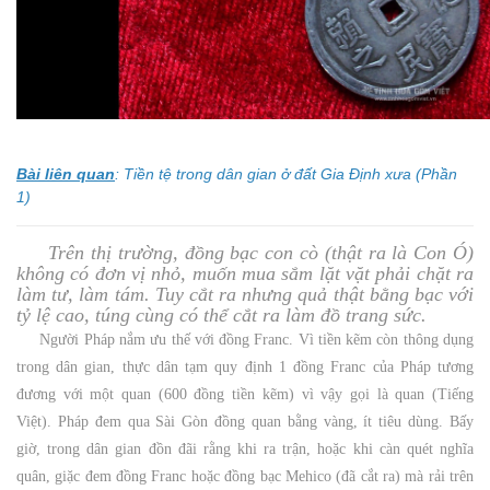
Bài liên quan
:
Tiền tệ trong dân gian ở đất Gia Định xưa (Phần
1)
Trên thị trường, đồng bạc con cò (thật ra là Con Ó)
không có đơn vị nhỏ, muốn mua sắm lặt vặt phải chặt ra
làm tư, làm tám. Tuy cắt ra nhưng quả thật bằng bạc với
tỷ lệ cao, túng cùng có thể cắt ra làm đồ trang sức.
Người Pháp nắm ưu thế với đồng Franc. Vì tiền kẽm còn thông dụng
trong dân gian, thực dân tạm quy định 1 đồng Franc của Pháp tương
đương với một quan (600 đồng tiền kẽm) vì vậy gọi là quan (Tiếng
Việt). Pháp đem qua Sài Gòn đồng quan bằng vàng, ít tiêu dùng. Bấy
giờ, trong dân gian đồn đãi rằng khi ra trận, hoặc khi càn quét nghĩa
quân, giặc đem đồng Franc hoặc đồng bạc Mehico (đã cắt ra) mà rải trên