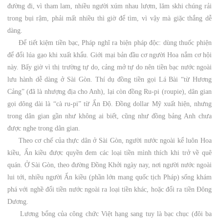
đường đi, vì tham lam, nhiều người xúm nhau lượm, lăm skhi chúng rải
trong bụi rậm, phải mất nhiều thì giờ để tìm, vì vậy mà giặc thắng dễ
dàng.
Để tiết kiệm tiền bạc, Pháp nghĩ ra biện pháp độc: dùng thuốc phiện
để đổi lúa gạo khi xuất khẩu. Giới mại bản đầu cơ người Hoa nắm cơ hội
này. Bấy giờ vì thị trường tự do, cảng mở tự do nên tiền bạc nước ngoài
lưu hành dễ dàng ở Sài Gòn. Thí dụ đồng tiền gọi Lá Bài “từ Hương
Cảng” (đã là nhượng địa cho Anh), lại còn đồng Ru-pi (roupie), dân gian
gọi dông dài là “cà ru-pi” từ Ấn Độ. Đồng dollar Mỹ xuất hiện, nhưng
trong dân gian gần như không ai biết, cũng như đồng bảng Anh chưa
được nghe trong dân gian.
Theo cơ chế của thực dân ở Sài Gòn, người nước ngoài kể luôn Hoa
kiều, Ấn kiều được quyền đem các loại tiền mình thích khi trở về quê
quán. Ở Sài Gòn, theo đường Đồng Khởi ngày nay, nơi người nước ngoài
lui tới, nhiều người Ấn kiều (phần lớn mang quốc tịch Pháp) sống khám
phá với nghề đổi tiền nước ngoài ra loại tiền khác, hoặc đổi ra tiền Đông
Dương.
Lương bổng của công chức Việt hạng sang tuy là bạc chục (đôi ba