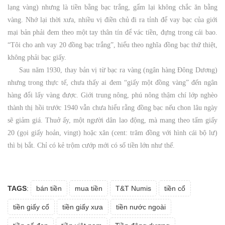
lạng vàng) nhưng là tiền bằng bạc trắng, gẩm lại không chắc ăn bằng
vàng. Nhớ lại thời xưa, nhiều vị điền chủ đi ra tỉnh để vay bạc của giới
mại bản phải đem theo một tay thân tín để vác tiền, đựng trong cái bao.
“Tôi cho anh vay 20 đồng bạc trắng”, hiểu theo nghĩa đồng bạc thứ thiệt,
không phải bạc giấy.
Sau năm 1930, thay bản vị từ bạc ra vàng (ngân hàng Đông Dương)
nhưng trong thực tế, chưa thấy ai đem “giấy một đồng vàng” đến ngân
hàng đổi lấy vàng được. Giới trung nông, phú nông thậm chí lớp nghèo
thành thị hồi trước 1940 vẫn chưa hiểu rằng đồng bạc nếu chon lâu ngày
sẽ giảm giá. Thuở ấy, một người dân lao động, mà mang theo tấm giấy
20 (gọi giấy hoản, vingt) hoặc xăn (cent: trăm đồng với hình cái bộ lư)
thì bị bắt. Chỉ có kẻ trộm cướp mới có số tiền lớn như thế.
TAGS
:
bán tiền
mua tiền
T&T Numis
tiền cổ
tiền giấy cổ
tiền giấy xưa
tiền nước ngoài