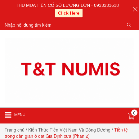
THU MUA TIỀN CỔ SỐ LƯỢNG LỚN - 0933331618
Click Here
0
MENU
Trang chủ
/
Kiến Thức Tiền Việt Nam Và Đông Dương
/
Tiền tệ
trong dân gian ở đất Gia Định xưa (Phần 2)