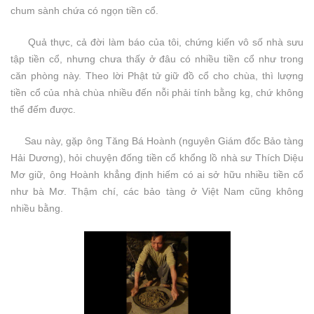
chum sành chứa có ngọn tiền cổ.
Quả thực, cả đời làm báo của tôi, chứng kiến vô số nhà sưu
tập tiền cổ, nhưng chưa thấy ở đâu có nhiều tiền cổ như trong
căn phòng này. Theo lời Phật tử giữ đồ cổ cho chùa, thì lượng
tiền cổ của nhà chùa nhiều đến nỗi phải tính bằng kg, chứ không
thể đếm được.
Sau này, gặp ông Tăng Bá Hoành (nguyên Giám đốc Bảo tàng
Hải Dương), hỏi chuyện đống tiền cổ khổng lồ nhà sư Thích Diệu
Mơ giữ, ông Hoành khẳng định hiếm có ai sở hữu nhiều tiền cổ
như bà Mơ. Thậm chí, các bảo tàng ở Việt Nam cũng không
nhiều bằng.