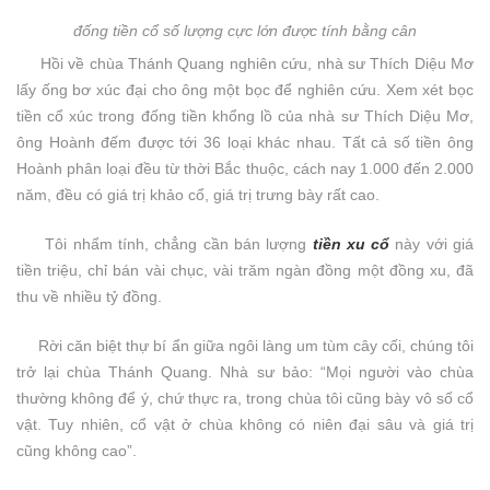
đống tiền cổ số lượng cực lớn được tính bằng cân
Hồi về chùa Thánh Quang nghiên cứu, nhà sư Thích Diệu Mơ
lấy ống bơ xúc đại cho ông một bọc để nghiên cứu. Xem xét bọc
tiền cổ xúc trong đống tiền khổng lồ của nhà sư Thích Diệu Mơ,
ông Hoành đếm được tới 36 loại khác nhau. Tất cả số tiền ông
Hoành phân loại đều từ thời Bắc thuộc, cách nay 1.000 đến 2.000
năm, đều có giá trị khảo cổ, giá trị trưng bày rất cao.
Tôi nhẩm tính, chẳng cần bán lượng
tiền xu cổ
này với giá
tiền triệu, chỉ bán vài chục, vài trăm ngàn đồng một đồng xu, đã
thu về nhiều tỷ đồng.
Rời căn biệt thự bí ẩn giữa ngôi làng um tùm cây cối, chúng tôi
trở lại chùa Thánh Quang. Nhà sư bảo: “Mọi người vào chùa
thường không để ý, chứ thực ra, trong chùa tôi cũng bày vô số cổ
vật. Tuy nhiên, cổ vật ở chùa không có niên đại sâu và giá trị
cũng không cao”.