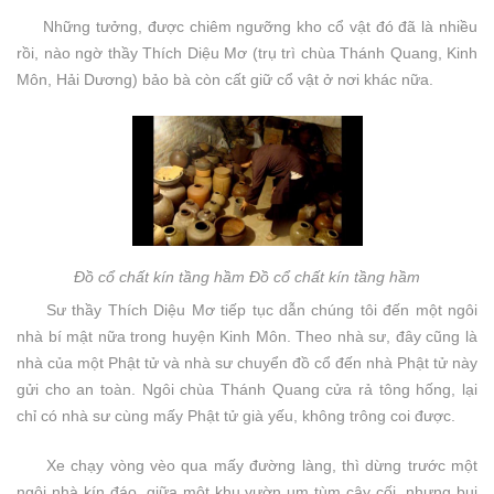
Những tưởng, được chiêm ngưỡng kho cổ vật đó đã là nhiều
rồi, nào ngờ thầy Thích Diệu Mơ (trụ trì chùa Thánh Quang, Kinh
Môn, Hải Dương) bảo bà còn cất giữ cổ vật ở nơi khác nữa.
Đồ cổ chất kín tầng hầm Đồ cổ chất kín tầng hầm
Sư thầy Thích Diệu Mơ tiếp tục dẫn chúng tôi đến một ngôi
nhà bí mật nữa trong huyện Kinh Môn. Theo nhà sư, đây cũng là
nhà của một Phật tử và nhà sư chuyển đồ cổ đến nhà Phật tử này
gửi cho an toàn. Ngôi chùa Thánh Quang cửa rả tông hống, lại
chỉ có nhà sư cùng mấy Phật tử già yếu, không trông coi được.
Xe chạy vòng vèo qua mấy đường làng, thì dừng trước một
ngôi nhà kín đáo, giữa một khu vườn um tùm cây cối, nhưng bụi