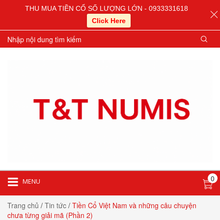
THU MUA TIỀN CỔ SỐ LƯỢNG LỚN - 0933331618
Click Here
0
MENU
Trang chủ
/
Tin tức
/
Tiền Cổ Việt Nam và những câu chuyện
chưa từng giải mã (Phần 2)