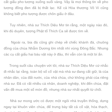
cất giấu pho tượng xuống suối vàng. Vậy là mọi thông tin về pho
tượng đồng đen đã bị thất lạc. Kể cả Hòa thượng Vô Vi cũng
không biết pho tượng được chôn giấu ở đâu.
Tuy nhiên, nhà sư Thích Diệu Mơ tin rằng, một ngày nào đó,
khi đủ duyên, tượng Phật tổ Thích Ca sẽ được tìm về.
Ngoài ra, bia đá cũng ghi chép về chiếc khánh đá, chuông
đồng của chùa Nhẫm Dương lớn nhất nhì vùng Đông Bắc. Nhưng
các cụ cất giấu hai báu vật này ở đâu, thì vẫn còn là một bí ẩn.
Trong suốt câu chuyện với tôi, nhà sư Thích Diệu Mơ cứ nhắc
đi nhắc lại rằng, toàn bộ số cổ vật mà nhà sư đang cất giữ, là của
nhân dân, của đất nước, của nhà chùa, chứ không phải của riêng
nhà sư. Đã có rất nhiều cá nhân, doanh nghiệp, khi đến chùa, đặt
vấn đề mua một số món đồ, nhưng nhà sư nhất quyết từ chối.
Nhà sư mong ước có được một ngôi nhà truyền thống, dựng
ngay tại khuôn viên chùa, để trưng bày tất cả cổ vật, hóa thạch,