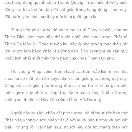
các hang động quanh chùa Thánh Quang. Trải nhiều thời kỳ biến
động, trụ trì và nhân dân đã cất giấu trong hang động. Thời nay,
đất nước yên bình, sư thầy mới khai quật, gom lại.
Đứng bên pho tượng đá xanh tạc sư tổ Thủy Nguyệt, nhà sư
Thích Diệu Mơ chợt bần thần khi nghĩ đến pho tượng Phật tổ
Thích Ca Mâu Ni. Theo truyền lại, đây là pho tượng toàn thân rất
lớn, được làm bằng chất liệu đồng đen. Pho tượng là tài sản quý
nhất, linh nhất suốt mấy trăm năm của chùa Thánh Quang.
Hồi chống Pháp, chiến tranh loạn lạc, trộm cắp liên miên, nhà
chùa lại sợ mất, nên đã quyết định chôn giấu pho tượng quý này.
Công việc cất giấu pho tượng được sư cụ trụ trì chùa giao cho
một người duy nhất ở làng Trại Xanh, cách làng Nhẫm Dương
không xa, thuộc xã Duy Tân (Kinh Môn, Hải Dương).
Người này sau khi chôn cất pho tượng, đã đứng trước ban thờ
Phật hứa không được phép tiết lộ với ai về pho tượng và nơi cất
giấu. Nhưng rồi, vài năm sau, người này đột tử, mang theo nơi