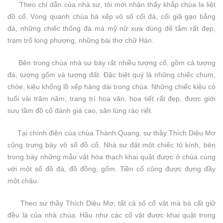
Theo chỉ dẫn của nhà sư, tôi mới nhận thấy khắp chùa la liệt
đồ cổ. Vòng quanh chùa bà xếp vô số cối đá, cối giã gạo bằng
đá, những chiếc thống đá mà mỹ nữ xưa dùng để tắm rất đẹp,
trạm trổ long phượng, những bài thơ chữ Hán.
Bên trong chùa nhà sư bày rất nhiều tượng cổ, gồm cả tượng
đá, tượng gốm và tượng đất. Đặc biệt quý là những chiếc chum,
chóe, kiệu khổng lồ xếp hàng dài trong chùa. Những chiếc kiệu có
tuổi vài trăm năm, trang trí hoa văn, họa tiết rất đẹp, được giới
sưu tầm đồ cổ đánh giá cao, săn lùng ráo riết.
Tại chính điện của chùa Thánh Quang, sư thầy Thích Diệu Mơ
cũng trưng bày vô số đồ cổ. Nhà sư đặt một chiếc tủ kính, bên
trong bày những mẫu vật hóa thạch khai quật được ở chùa cùng
với một số đồ đá, đồ đồng, gốm. Tiền cổ cũng được đựng đầy
một chậu.
Theo sư thầy Thích Diệu Mơ, tất cả số cổ vật mà bà cất giữ
đều là của nhà chùa. Hầu như các cổ vật được khai quật trong