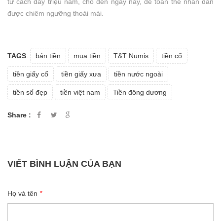
từ cách đây triệu năm, cho đến ngày nay, để toàn thể nhân dân
được chiêm ngưỡng thoải mái.
TAGS
:
bán tiền
mua tiền
T&T Numis
tiền cổ
tiền giấy cổ
tiền giấy xưa
tiền nước ngoài
tiền số đẹp
tiền việt nam
Tiền đông dương
Share :
VIẾT BÌNH LUẬN CỦA BẠN
Họ và tên
*