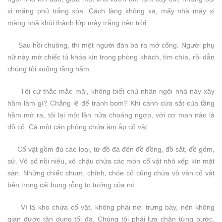
xi măng phủ trắng xóa. Cách làng không xa, mấy nhà máy xi
măng nhả khói thành lớp mây trắng trên trời.
Sau hồi chuông, thì một người đàn bà ra mở cổng. Người phụ
nữ này mở chiếc tủ khóa kín trong phòng khách, tìm chìa, rồi dẫn
chúng tôi xuống tầng hầm.
Tôi cứ thắc mắc mãi, không biết chủ nhân ngôi nhà này xây
hầm làm gì? Chẳng lẽ để tránh bom? Khi cánh cửa sắt của tầng
hầm mở ra, tôi lại một lần nữa choáng ngợp, với cơ man nào là
đồ cổ. Cả một căn phòng chứa ăm ắp cổ vật.
Cổ vật gồm đủ các loại, từ đồ đá đến đồ đồng, đồ sắt, đồ gốm,
sứ. Vô số nồi niêu, xô chậu chứa các món cổ vật nhỏ xếp kín mặt
sàn. Những chiếc chum, chĩnh, chóe cổ cũng chứa vô vàn cổ vật
bên trong cái bụng rỗng to tướng của nó.
Vì là kho chứa cổ vật, không phải nơi trưng bày, nên không
gian được tận dụng tối đa. Chúng tôi phải lựa chân từng bước,