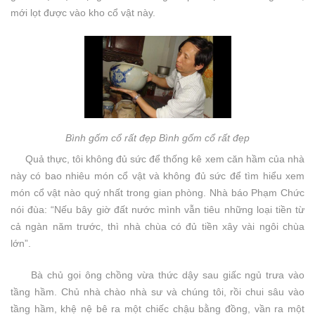
mới lọt được vào kho cổ vật này.
Bình gốm cổ rất đẹp Bình gốm cổ rất đẹp
Quả thực, tôi không đủ sức để thống kê xem căn hầm của nhà
này có bao nhiêu món cổ vật và không đủ sức để tìm hiểu xem
món cổ vật nào quý nhất trong gian phòng. Nhà báo Phạm Chức
nói đùa: “Nếu bây giờ đất nước mình vẫn tiêu những loại tiền từ
cả ngàn năm trước, thì nhà chùa có đủ tiền xây vài ngôi chùa
lớn”.
Bà chủ gọi ông chồng vừa thức dậy sau giấc ngủ trưa vào
tầng hầm. Chủ nhà chào nhà sư và chúng tôi, rồi chui sâu vào
tầng hầm, khệ nệ bê ra một chiếc chậu bằng đồng, vần ra một