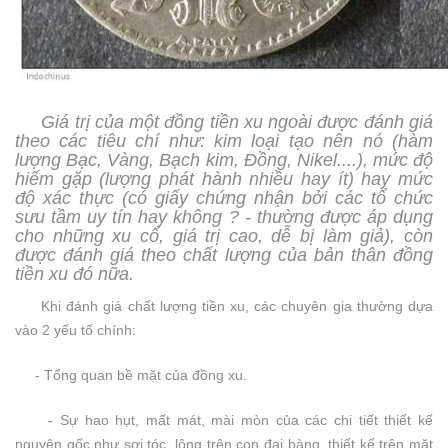
Giá trị của một đồng tiền xu ngoài được đánh giá
theo các tiêu chí như: kim loại tạo nên nó (hàm
lượng Bạc, Vàng, Bạch kim, Đồng, Nikel....), mức độ
hiếm gặp (lượng phát hành nhiều hay ít) hay mức
độ xác thực (có giấy chứng nhận bởi các tổ chức
sưu tầm uy tín hay không ? - thường được áp dụng
cho những xu cổ, giá trị cao, dễ bị làm giả), còn
được đánh giá theo chất lượng của bản thân đồng
tiền xu đó nữa.
Khi đánh giá chất lượng tiền xu, các chuyên gia thường dựa
vào 2 yếu tố chính:
- Tổng quan bề mặt của đồng xu.
- Sự hao hụt, mất mát, mài mòn của các chi tiết thiết kế
nguyên gốc như sợi tóc, lông trên con đại bàng, thiết kế trên mặt