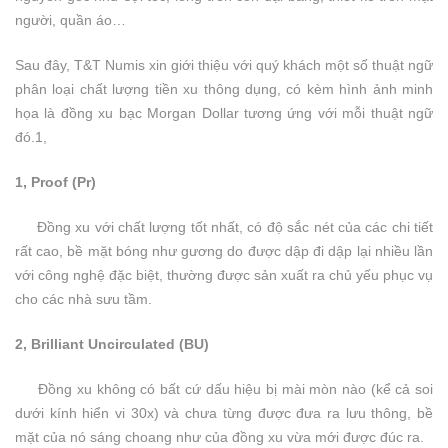
người, quần áo…
Sau đây, T&T Numis xin giới thiệu với quý khách một số thuật ngữ
phân loại chất lượng tiền xu thông dụng, có kèm hình ảnh minh
họa là đồng xu bạc Morgan Dollar tương ứng với mỗi thuật ngữ
đó.1,
1, Proof (Pr)
Đồng xu với chất lượng tốt nhất, có độ sắc nét của các chi tiết
rất cao, bề mặt bóng như gương do được dập đi dập lại nhiều lần
với công nghệ đặc biệt, thường được sản xuất ra chủ yếu phục vụ
cho các nhà sưu tầm.
2, Brilliant Uncirculated (BU)
Đồng xu không có bất cứ dấu hiệu bị mài mòn nào (kể cả soi
dưới kính hiển vi 30x) và chưa từng được đưa ra lưu thông, bề
mặt của nó sáng choang như của đồng xu vừa mới được đúc ra.