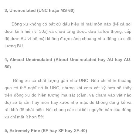
3, Uncirculated (UNC hoặc MS-60)
Đồng xu không có bất cứ dấu hiệu bị mài mòn nào (kể cả soi
dưới kính hiển vi 30x) và chưa từng được đưa ra lưu thông, cấp
độ dưới BU vì bề mặt không được sáng choang như đồng xu chất
lượng BU.
4, Almost Uncirculated (About Uncirculated hay AU hay AU-
50)
Đồng xu có chất lượng gần như UNC. Nếu chỉ nhìn thoáng
qua có thể nghĩ nó là UNC, nhưng khi xem xét kỹ hơn sẽ thấy
trên đồng xu do hiện tượng ma sát (cầm, va chạm vào vật nào
đó) sẽ bị sần hay mòn hay xước nhẹ mặc dù không đáng kể và
rất khó để phát hiện. Nói chung các chi tiết nguyên bản của đồng
xu chỉ mất ít hơn 5%
5, Extremely Fine (EF hay XF hay XF-40)