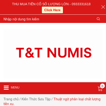
THU MUA TIỀN CỔ SỐ LƯỢNG LỚN - 0933331618
Click Here
0
MENU
Trang chủ
/
Kiến Thức Sưu Tập
/
Thuật ngữ phân loại chất lượng
tiền xu.