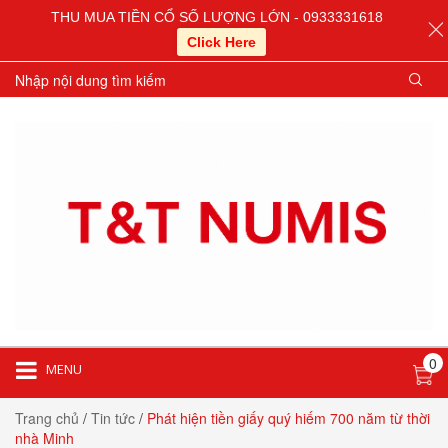
THU MUA TIỀN CỔ SỐ LƯỢNG LỚN - 0933331618
Click Here
0
MENU
Trang chủ
/
Tin tức
/
Phát hiện tiền giấy quý hiếm 700 năm từ thời
nhà Minh