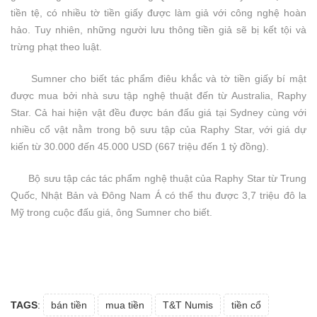
tiền tệ, có nhiều tờ tiền giấy được làm giả với công nghệ hoàn
hảo. Tuy nhiên, những người lưu thông tiền giả sẽ bị kết tội và
trừng phạt theo luật.
Sumner cho biết tác phẩm điêu khắc và tờ tiền giấy bí mật
được mua bởi nhà sưu tập nghệ thuật đến từ Australia, Raphy
Star. Cả hai hiện vật đều được bán đấu giá tại Sydney cùng với
nhiều cổ vật nằm trong bộ sưu tập của Raphy Star, với giá dự
kiến từ 30.000 đến 45.000 USD (667 triệu đến 1 tỷ đồng).
Bộ sưu tập các tác phẩm nghệ thuật của Raphy Star từ Trung
Quốc, Nhật Bản và Đông Nam Á có thể thu được 3,7 triệu đô la
Mỹ trong cuộc đấu giá, ông Sumner cho biết.
TAGS
:
bán tiền
mua tiền
T&T Numis
tiền cổ