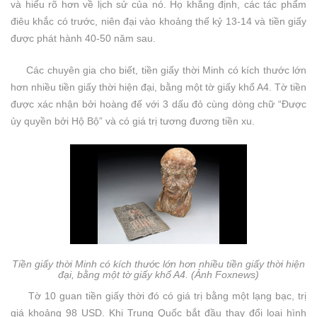
và hiểu rõ hơn về lịch sử của nó. Họ khẳng định, các tác phẩm
điêu khắc có trước, niên đại vào khoảng thế kỷ 13-14 và tiền giấy
được phát hành 40-50 năm sau.
Các chuyên gia cho biết, tiền giấy thời Minh có kích thước lớn
hơn nhiều tiền giấy thời hiện đại, bằng một tờ giấy khổ A4. Tờ tiền
được xác nhận bởi hoàng đế với 3 dấu đỏ cùng dòng chữ “Được
ủy quyền bởi Hộ Bộ” và có giá trị tương đương tiền xu.
Tiền giấy thời Minh có kích thước lớn hơn nhiều tiền giấy thời hiện
đại, bằng một tờ giấy khổ A4. (Ảnh Foxnews)
Tờ 10 guan tiền giấy thời đó có giá trị bằng một lạng bạc, trị
giá khoảng 98 USD. Khi Trung Quốc bắt đầu thay đổi loại hình