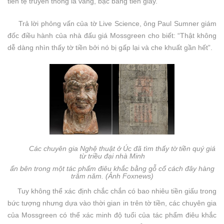
tiền tệ truyền thống là vàng, bạc bằng tiền giấy.
Trả lời phỏng vấn của tờ Live Science, ông Paul Sumner giám
đốc điều hành của nhà đấu giá Mossgreen cho biết: “Thật không
dễ dàng nhìn thấy tờ tiền bởi nó bị gấp lại và che khuất gần hết”.
Các chuyên gia Nghệ thuật ở Úc đã tìm thấy tờ tiền quý giá
từ triều đại nhà Minh
ẩn bên trong một tác phẩm điêu khắc bằng gỗ cổ cách đây hàng
trăm năm. (Ảnh Foxnews)
Tuy không thể xác định chắc chắn có bao nhiêu tiền giấu trong
bức tượng nhưng dựa vào thời gian in trên tờ tiền, các chuyên gia
của Mossgreen có thể xác minh độ tuổi của tác phẩm điêu khắc