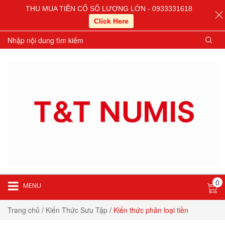
THU MUA TIỀN CỔ SỐ LƯỢNG LỚN - 0933331618
Click Here
0
MENU
Trang chủ
/
Kiến Thức Sưu Tập
/
Kiến thức phân loại tiền