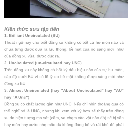
Kiến thức sưu tập tiền
1. Brilliant Uncirculated (BU)
Thuật ngữ này cho biết đồng xu không có bất cứ hư mòn nào và
chưa từng được đưa ra lưu thông, bề mặt của nó sáng mới như
của đồng xu vừa được đúc ra.
2. Uncirculated (un-circulated hay UNC
)
Trên đồng xu này không có bất kỳ dấu hiệu nào của sự hư mòn,
cấp độ dưới BU vì có lẽ lý do bề mặt không được sáng mới như
đồng xu BU
3. Almost Uncirculated (hay “About Uncirculated" hay "AU"
hay "A Unc")
Đồng xu có chất lượng gần như UNC. Nếu chỉ nhìn thoáng qua có
thể nghĩ nó là UNC, nhưng khi xem xét kỹ hơn sẽ thấy trên đồng
xu do hiện tượng ma sát (cầm, va chạm vào vật nào đó) sẽ bị sần
hay mòn hay xước nhẹ mặc dù không đáng kể và rất khó để phát